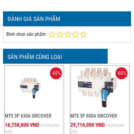
ĐÁNH GIÁ SẢN PHẨM
Bình chọn sản phẩm:
SẢN PHẨM CÙNG LOẠI
-60%
-60%
MTS 3P 630A SIRCOVER
MTS 3P 800A SIRCOVER
16,758,000 VND
29,716,000 VND
41,895,000
74,290,000
VND
VND