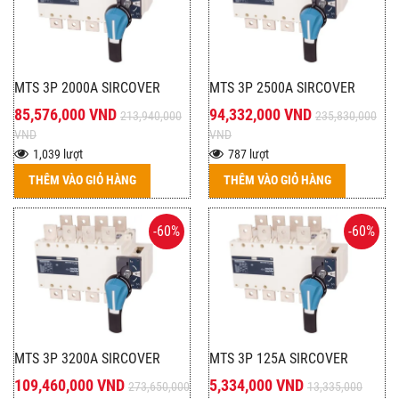
MTS 3P 2000A SIRCOVER
MTS 3P 2500A SIRCOVER
85,576,000 VND
94,332,000 VND
213,940,000
235,830,000
VND
VND
1,039 lượt
787 lượt
THÊM VÀO GIỎ HÀNG
THÊM VÀO GIỎ HÀNG
-60%
-60%
MTS 3P 3200A SIRCOVER
MTS 3P 125A SIRCOVER
109,460,000 VND
5,334,000 VND
273,650,000
13,335,000