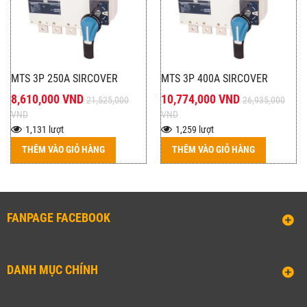
MTS 3P 250A SIRCOVER
MTS 3P 400A SIRCOVER
8,610,000 VND
10,774,000 VND
21,525,000
26,935,000
VND
VND
1,131 lượt
1,259 lượt
THÊM VÀO GIỎ HÀNG
THÊM VÀO GIỎ HÀNG
FANPAGE FACEBOOK
DANH MỤC CHÍNH