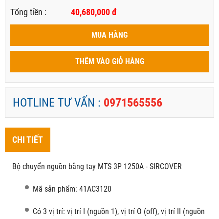
Tổng tiền :
40,680,000
đ
MUA HÀNG
THÊM VÀO GIỎ HÀNG
HOTLINE TƯ VẤN :
0971565556
CHI TIẾT
Bộ chuyển nguồn bằng tay MTS 3P 1250A - SIRCOVER
Mã sản phẩm: 41AC3120
Có 3 vị trí: vị trí I (nguồn 1), vị trí O (off), vị trí II (nguồn