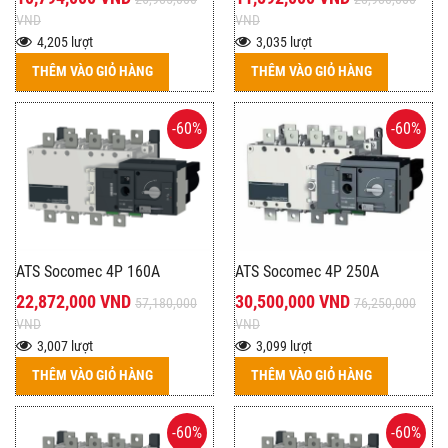
VND
VND
4,205 lượt
3,035 lượt
THÊM VÀO GIỎ HÀNG
THÊM VÀO GIỎ HÀNG
-60%
-60%
ATS Socomec 4P 160A
ATS Socomec 4P 250A
22,872,000 VND
30,500,000 VND
57,180,000
76,250,000
VND
VND
3,007 lượt
3,099 lượt
THÊM VÀO GIỎ HÀNG
THÊM VÀO GIỎ HÀNG
-60%
-60%