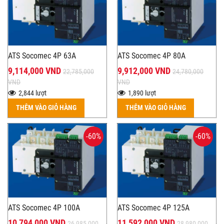
ATS Socomec 4P 63A
ATS Socomec 4P 80A
9,114,000 VND
9,912,000 VND
22,785,000
24,780,000
VND
VND
2,844 lượt
1,890 lượt
THÊM VÀO GIỎ HÀNG
THÊM VÀO GIỎ HÀNG
-60%
-60%
ATS Socomec 4P 100A
ATS Socomec 4P 125A
10,794,000 VND
11,592,000 VND
26,985,000
28,980,000