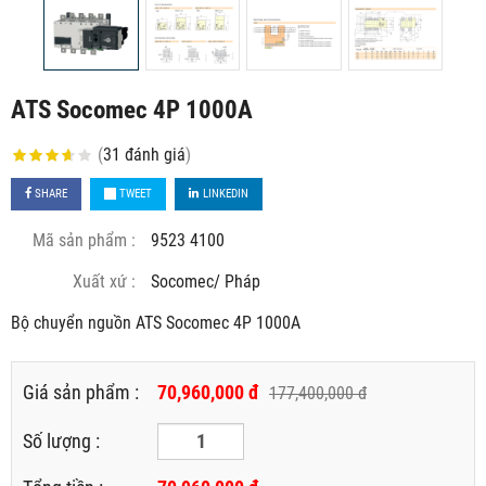
ATS Socomec 4P 1000A
(
31
đánh giá
)
SHARE
TWEET
LINKEDIN
Mã sản phẩm :
9523 4100
Xuất xứ :
Socomec/ Pháp
Bộ chuyển nguồn ATS Socomec 4P 1000A
Giá sản phẩm :
70,960,000 đ
177,400,000 đ
Số lượng :