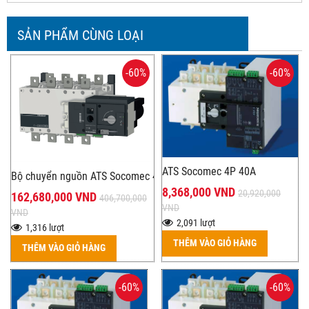
SẢN PHẨM CÙNG LOẠI
-60%
-60%
ATS Socomec 4P 40A
Bộ chuyển nguồn ATS Socomec 4P 2500A – Giải pháp tự động chu
8,368,000 VND
20,920,000
162,680,000 VND
406,700,000
VND
VND
2,091 lượt
1,316 lượt
THÊM VÀO GIỎ HÀNG
THÊM VÀO GIỎ HÀNG
-60%
-60%