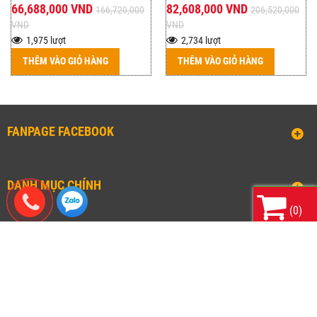
66,688,000 VND
82,608,000 VND
166,720,000
206,520,000
VND
VND
1,975 lượt
2,734 lượt
THÊM VÀO GIỎ HÀNG
THÊM VÀO GIỎ HÀNG
FANPAGE FACEBOOK
DANH MỤC CHÍNH
(
0
)
SOCOMEC.COM.VN
www.socomec.com.vn