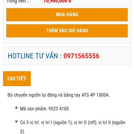
Tổng tiền :
70,960,000
đ
MUA HÀNG
THÊM VÀO GIỎ HÀNG
HOTLINE TƯ VẤN :
0971565556
CHI TIẾT
Bộ chuyển nguồn tự động và bằng tay ATS 4P 1000A.
Mã sản phẩm: 9523 4100
Có 3 vị trí: vị trí I (nguồn 1), vị trí O (off), vị trí II (nguồn
2).